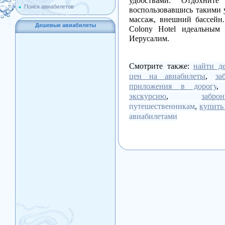
удобствами. Отдохнит
Поиск авиабилетов
воспользовавшись такими у
массаж, внешний бассейн.
Дешевые авиабилеты
Colony Hotel идеальным
Иерусалим.
Смотрите также:
найти д
цен на авиабилеты
,
за
приложения в дорогу
экскурсию
,
забр
путешественникам
,
купить
авиабилетами