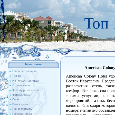
Топ 
Меню сайта
American Colony
Главная страница
American Colony Hotel уд
Топ 10
Восток Иерусалим. Предлаг
На пользу туристам
развлечения, отель, так
Страны мира
комфортабельного сна ночь
Календарь низких цен
Фотоальбомы
такими услугами, как п
Видео
мероприятий, газеты, бес
Поиск туров
валюты, благодаря которы
Наши контакты
номера элегантно обставл
Гостевая книга