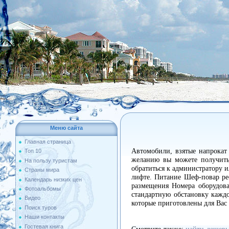
Меню сайта
Главная страница
Автомобили, взятые напрокат
Топ 10
желанию вы можете получить
На пользу туристам
обратиться к администратору 
Страны мира
лифте. Питание Шеф-повар рес
Календарь низких цен
размещения Номера оборудова
Фотоальбомы
стандартную обстановку кажд
Видео
которые приготовлены для Вас 
Поиск туров
Наши контакты
Гостевая книга