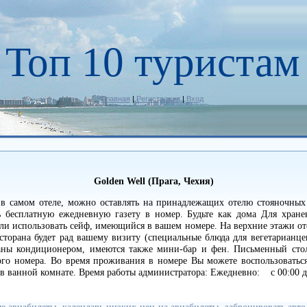
Топ 10 туристам
Главная
|
Регистрация
|
Вход
Golden Well (Прага, Чехия)
 в самом отеле, можно оставлять на принадлежащих отелю стояночных 
 бесплатную ежедневную газету в номер. Будьте как дома Для хран
или использовать сейф, имеющийся в вашем номере. На верхние этажи от
торана будет рад вашему визиту (специальные блюда для вегетарианце
ны кондиционером, имеются также мини-бар и фен. Письменный стол
ого номера. Во время проживания в номере Вы можете воспользоватьс
в ванной комнате. Время работы администратора: Ежедневно: с 00:00 до