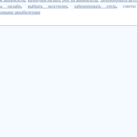
е авиабилеты
,
календарь низких цен на авиабилеты
,
забронировать авто
зы онлайн
,
выбрать экскурсию
,
забронировать отель
,
советы
ешевыми авиабилетами