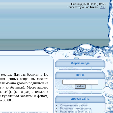
Пятница, 07.08.2026, 12:55
Приветствую Вас
Гость
|
RSS
Форма входа
местах. Для вас бесплатно По
Поиск
ения ценных вещей вы можете
еля можно удобно подняться на
в и диабетиков). Место вашего
, сейф, фен и радио входят в
я купальным халатом и феном,
Друзья сайта
 00:00 .
Студенческие работы
Городские путешествия
Наша группа Вконтакте