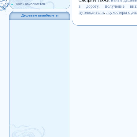
Смотрите также:
найти дешевы
Поиск авиабилетов
в дорогу
,
получение ви
путеводители
,
лоукостеры с д
Дешевые авиабилеты