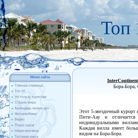
Топ 
Меню сайта
InterContinen
Главная страница
Бора-Бора,
Топ 10
На пользу туристам
Страны мира
Календарь низких цен
Этот 5-звездочный курорт 
Фотоальбомы
Пити-Аау и отличаетс
Видео
индивидуальными виллам
Поиск туров
Каждая вилла имеет боль
Наши контакты
видом на Бора-Бора.
Гостевая книга