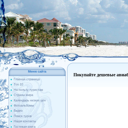
Меню сайта
Покупайте дешевые авиа
Главная страница
Топ 10
На пользу туристам
Страны мира
Календарь низких цен
Фотоальбомы
Видео
Поиск туров
Наши контакты
Гостевая книга