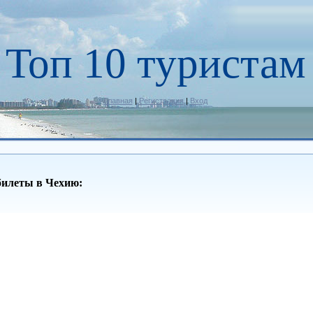
Топ 10 туристам
Главная
|
Регистрация
|
Вход
билеты в Чехию: