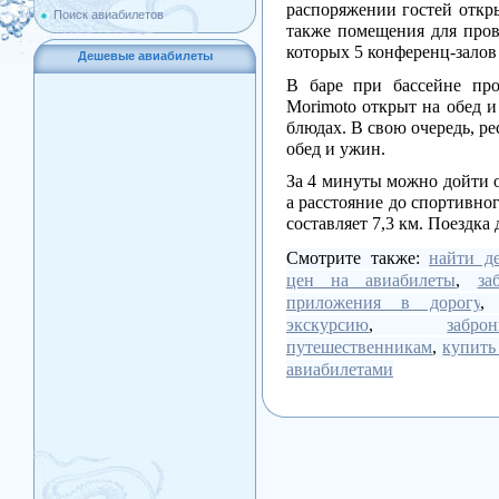
распоряжении гостей откры
Поиск авиабилетов
также помещения для пров
которых 5 конференц-залов
Дешевые авиабилеты
В баре при бассейне про
Morimoto открыт на обед и
блюдах. В свою очередь, ре
обед и ужин.
За 4 минуты можно дойти о
а расстояние до спортивн
составляет 7,3 км. Поездка
Смотрите также:
найти д
цен на авиабилеты
,
за
приложения в дорогу
экскурсию
,
забр
путешественникам
,
купить
авиабилетами