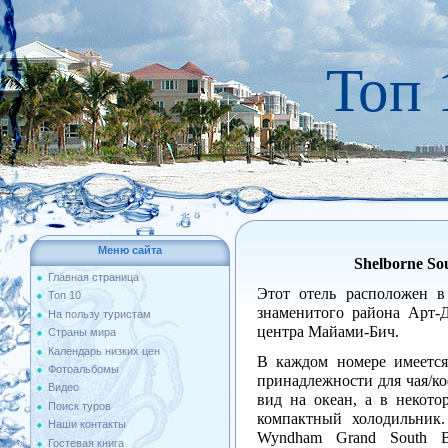
Топ 
Меню сайта
Shelborne So
Главная страница
Этот отель расположен в
Топ 10
знаменитого района Арт-Д
На пользу туристам
центра Майами-Бич.
Страны мира
Календарь низких цен
В каждом номере имеется
Фотоальбомы
принадлежности для чая/ко
Видео
вид на океан, а в некото
Поиск туров
компактный холодильник
Наши контакты
Wyndham Grand South B
Гостевая книга