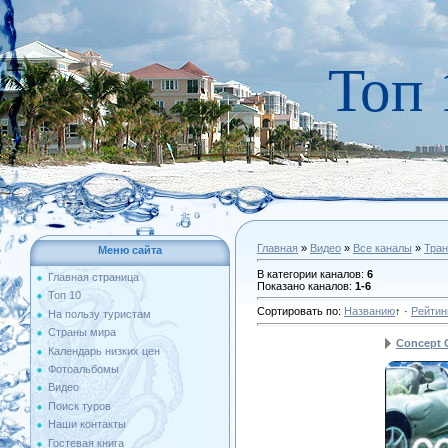
Топ 
Главная
»
Видео
»
Все каналы
»
Тран
Меню сайта
В категории каналов
:
6
Главная страница
Показано каналов
:
1-6
Топ 10
Сортировать по
:
Названию
↑
·
Рейтин
На пользу туристам
Страны мира
Concept 
Календарь низких цен
Фотоальбомы
Видео
Поиск туров
Наши контакты
Гостевая книга