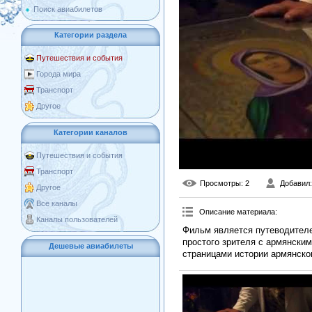
Поиск авиабилетов
Категории раздела
Путешествия и события
Города мира
Транспорт
Другое
Категории каналов
Путешествия и события
Транспорт
Просмотры
: 2
Добавил
Другое
Все каналы
Описание материала
:
Каналы пользователей
Фильм является путеводителем
простого зрителя с армянски
Дешевые авиабилеты
страницами истории армянско