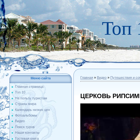
Топ 
Главная
»
Видео
»
Путешествия и со
Меню сайта
Главная страница
Топ 10
ЦЕРКОВЬ РИПСИМ
На пользу туристам
Страны мира
Календарь низких цен
Фотоальбомы
Видео
Поиск туров
Наши контакты
Гостевая книга