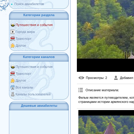
Поиск авиабилетов
Категории раздела
Путешествия и события
Города мира
Транспорт
Другое
Категории каналов
Путешествия и события
Транспорт
Просмотры
: 2
Добавил
Другое
Все каналы
Описание материала
:
Каналы пользователей
Фильм является путеводителем, кот
страницами истории армянского на
Дешевые авиабилеты