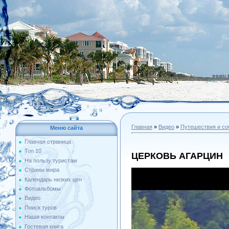
Главная
»
Видео
»
Путешествия и со
Меню сайта
Главная страница
Топ 10
ЦЕРКОВЬ АГАРЦИН
На пользу туристам
Страны мира
Календарь низких цен
Фотоальбомы
Видео
Поиск туров
Наши контакты
Гостевая книга